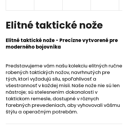
á
j
s
Elitné taktické nože
ť
?
Elitné taktické nože - Precízne vytvorené pre
moderného bojovníka
Predstavujeme vám našu kolekciu elitných ručne
HĽADAŤ
robených taktických nožov, navrhnutých pre
tých, ktorí vyžadujú silu, spoľahlivosť a
všestrannosť v každej misii. Naše nože nie sú len
nástroje; sú stelesnením dokonalosti v
taktickom remesle, dostupné v rôznych
farebných prevedeniach, aby vyhovovali vášmu
štýlu a operačným potrebám.