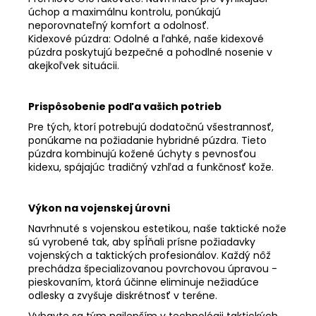
úchop a maximálnu kontrolu, ponúkajú
neporovnateľný komfort a odolnosť.
Kidexové púzdra: Odolné a ľahké, naše kidexové
púzdra poskytujú bezpečné a pohodlné nosenie v
akejkoľvek situácii.
Prispôsobenie podľa vašich potrieb
Pre tých, ktorí potrebujú dodatočnú všestrannosť,
ponúkame na požiadanie hybridné púzdra. Tieto
púzdra kombinujú kožené úchyty s pevnosťou
kidexu, spájajúc tradičný vzhľad a funkčnosť kože.
Výkon na vojenskej úrovni
Navrhnuté s vojenskou estetikou, naše taktické nože
sú vyrobené tak, aby spĺňali prísne požiadavky
vojenských a taktických profesionálov. Každý nôž
prechádza špecializovanou povrchovou úpravou -
pieskovaním, ktorá účinne eliminuje nežiadúce
odlesky a zvyšuje diskrétnosť v teréne.
Vybavte sa tým najlepším v technológii taktických